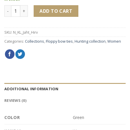
Women ´ s floppy bow tie quantity
ADD TO CART
SKU:
N_KL_Jaht_Hirv
Categories:
Collections
,
Floppy bow ties
,
Hunting collection
,
Women
ADDITIONAL INFORMATION
REVIEWS (0)
COLOR
Green