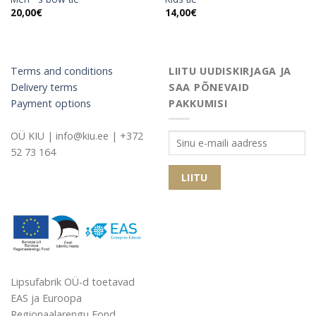
20,00
€
14,00
€
Terms and conditions
LIITU UUDISKIRJAGA JA
Delivery terms
SAA PÕNEVAID
Payment options
PAKKUMISI
OÜ KIU | info@kiu.ee | +372
52 73 164
Lipsufabrik OÜ-d toetavad
EAS ja Euroopa
Regionaalarengu Fond,