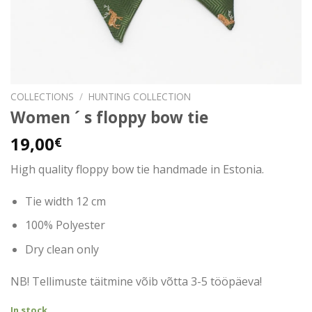
COLLECTIONS
/
HUNTING COLLECTION
Women ´ s floppy bow tie
19,00
€
High quality floppy bow tie handmade in Estonia.
Tie width 12 cm
100% Polyester
Dry clean only
NB! Tellimuste täitmine võib võtta 3-5 tööpäeva!
In stock