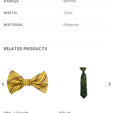
KANDJA
Women
WIDTH
12cm
MATERIAL
Polyester
RELATED PRODUCTS
Men ´ s bow tie
Kids tie